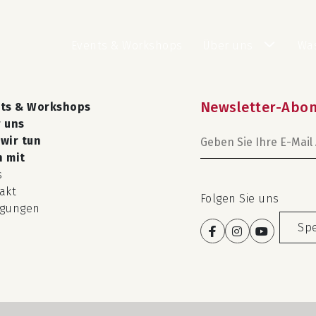
Events & Workshops
Über uns
Was
Newsletter-Abo
ts & Workshops
 uns
wir tun
 mit
s
akt
Folgen Sie uns
egungen
Sp