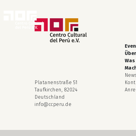
Even
Über
Was 
Mach
New
Platanenstraße 51
Kont
Taufkirchen, 82024
Anr
Deutschland
info@ccperu.de