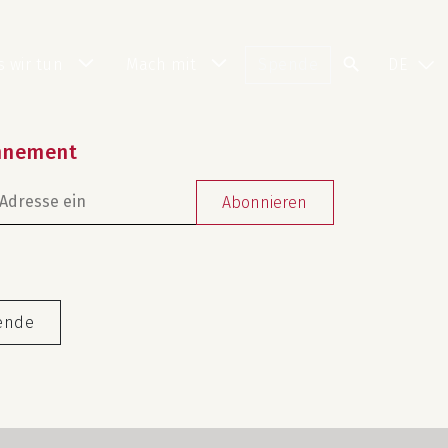
 wir tun
Mach mit
Spende
DE
nnement
Abonnieren
ende